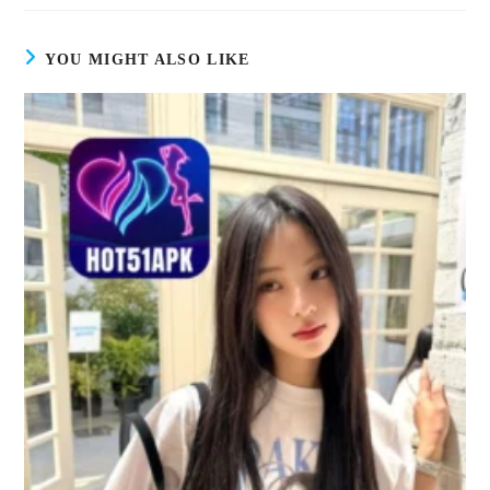
YOU MIGHT ALSO LIKE