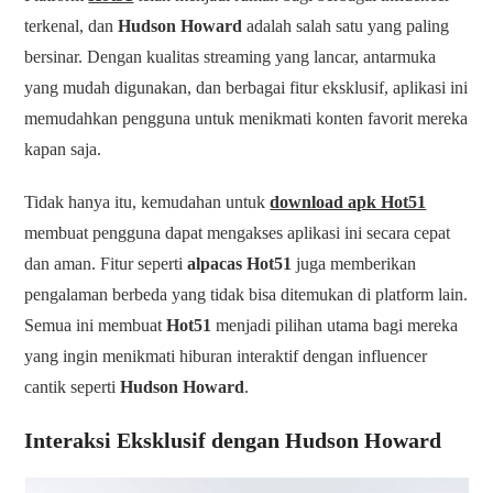
terkenal, dan
Hudson Howard
adalah salah satu yang paling
bersinar. Dengan kualitas streaming yang lancar, antarmuka
yang mudah digunakan, dan berbagai fitur eksklusif, aplikasi ini
memudahkan pengguna untuk menikmati konten favorit mereka
kapan saja.
Tidak hanya itu, kemudahan untuk
download apk Hot51
membuat pengguna dapat mengakses aplikasi ini secara cepat
dan aman. Fitur seperti
alpacas Hot51
juga memberikan
pengalaman berbeda yang tidak bisa ditemukan di platform lain.
Semua ini membuat
Hot51
menjadi pilihan utama bagi mereka
yang ingin menikmati hiburan interaktif dengan influencer
cantik seperti
Hudson Howard
.
Interaksi Eksklusif dengan Hudson Howard