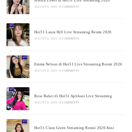
Jessica Lewis di Hot51 Live Streaming 2026
AUGUST 8, 2026
/
0 COMMENTS
Hot51 Laura Hill Live Streaming Resmi 2026
AUGUST 8, 2026
/
0 COMMENTS
Emma Nelson di Hot51 Live Streaming Resmi 2026
AUGUST 8, 2026
/
0 COMMENTS
Rose Baker di Hot51 Aplikasi Live Streaming
AUGUST 8, 2026
/
0 COMMENTS
Hot51 Clara Green Streaming Resmi 2026 Kini