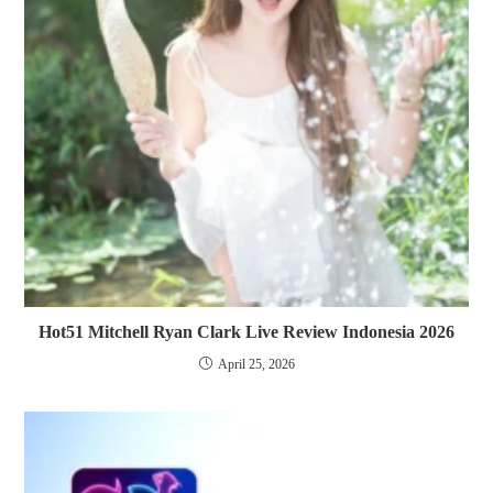
Hot51 Mitchell Ryan Clark Live Review Indonesia 2026
April 25, 2026