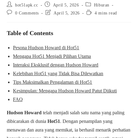
hot51apk.cc
April 5, 2026
Hiburan
0 Comments
April 5, 2026
4 mins read
Table of Contents
Pesona Hudson Howard di Hot51
Mengapa Hot51 Menjadi Pilihan Utama
Interaksi Eksklusif dengan Hudson Howard
Kelebihan Hot51 yang Tidak Bisa Dilewatkan
Tips Maksimalkan Pengalaman di Hot51
Kesimpulan: Mengapa Hudson Howard Patut Diikuti
FAQ
Hudson Howard
telah menjadi salah satu nama yang paling
dibicarakan di dunia
Hot51
. Dengan penampilan yang
menawan dan aura yang memikat, ia berhasil menarik perhatian