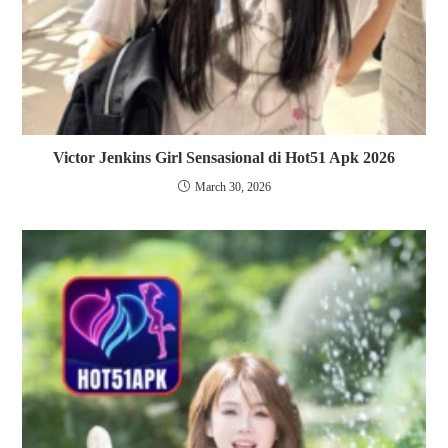
Victor Jenkins Girl Sensasional di Hot51 Apk 2026
March 30, 2026