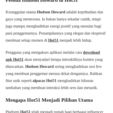
Keunggulan utama
Hudson Howard
adalah kepribadian dan
gaya yang memesona. Ia bukan hanya sekadar cantik, tetapi
juga mampu menghadirkan energi positif yang menular bagi
para penggemarnya. Penampilannya yang elegan dan ekspresif
membuat setiap momen di
Hot51
menjadi lebih hidup.
Pengguna yang mengakses aplikasi melalui cara
download
apk Hot51
akan menyadari betapa interaktifnya konten yang
ditawarkan.
Hudson Howard
sering menghadirkan sesi live
yang membuat penggemar merasa dekat dengannya. Bahkan
fitur unik seperti
alpacas Hot51
menghadirkan hiburan
tambahan yang membuat interaksi lebih seru dan menarik.
Mengapa Hot51 Menjadi Pilihan Utama
Platform
Hot51
telah menjadi rumah bagi berbagai influencer