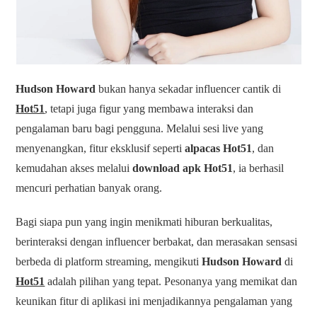
Hudson Howard
bukan hanya sekadar influencer cantik di
Hot51
, tetapi juga figur yang membawa interaksi dan
pengalaman baru bagi pengguna. Melalui sesi live yang
menyenangkan, fitur eksklusif seperti
alpacas Hot51
, dan
kemudahan akses melalui
download apk Hot51
, ia berhasil
mencuri perhatian banyak orang.
Bagi siapa pun yang ingin menikmati hiburan berkualitas,
berinteraksi dengan influencer berbakat, dan merasakan sensasi
berbeda di platform streaming, mengikuti
Hudson Howard
di
Hot51
adalah pilihan yang tepat. Pesonanya yang memikat dan
keunikan fitur di aplikasi ini menjadikannya pengalaman yang