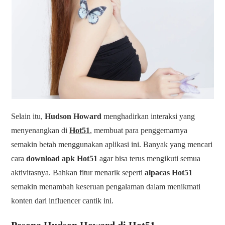
Selain itu,
Hudson Howard
menghadirkan interaksi yang
menyenangkan di
Hot51
, membuat para penggemarnya
semakin betah menggunakan aplikasi ini. Banyak yang mencari
cara
download apk Hot51
agar bisa terus mengikuti semua
aktivitasnya. Bahkan fitur menarik seperti
alpacas Hot51
semakin menambah keseruan pengalaman dalam menikmati
konten dari influencer cantik ini.
Pesona Hudson Howard di Hot51