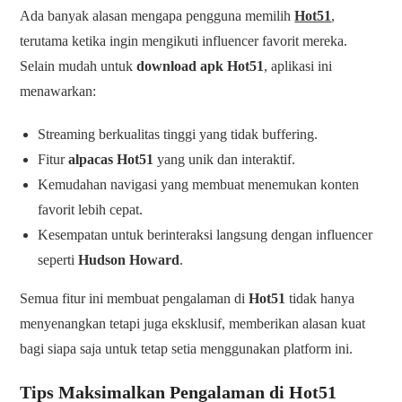
Ada banyak alasan mengapa pengguna memilih
Hot51
,
terutama ketika ingin mengikuti influencer favorit mereka.
Selain mudah untuk
download apk Hot51
, aplikasi ini
menawarkan:
Streaming berkualitas tinggi yang tidak buffering.
Fitur
alpacas Hot51
yang unik dan interaktif.
Kemudahan navigasi yang membuat menemukan konten
favorit lebih cepat.
Kesempatan untuk berinteraksi langsung dengan influencer
seperti
Hudson Howard
.
Semua fitur ini membuat pengalaman di
Hot51
tidak hanya
menyenangkan tetapi juga eksklusif, memberikan alasan kuat
bagi siapa saja untuk tetap setia menggunakan platform ini.
Tips Maksimalkan Pengalaman di Hot51