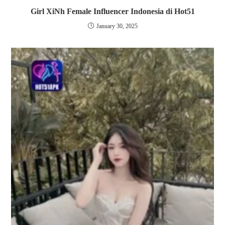
Girl XiNh Female Influencer Indonesia di Hot51
January 30, 2025