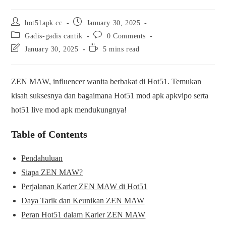
hot51apk.cc
January 30, 2025
Gadis-gadis cantik
0 Comments
January 30, 2025
5 mins read
ZEN MAW, influencer wanita berbakat di Hot51. Temukan
kisah suksesnya dan bagaimana Hot51 mod apk apkvipo serta
hot51 live mod apk mendukungnya!
Table of Contents
Pendahuluan
Siapa ZEN MAW?
Perjalanan Karier ZEN MAW di Hot51
Daya Tarik dan Keunikan ZEN MAW
Peran Hot51 dalam Karier ZEN MAW