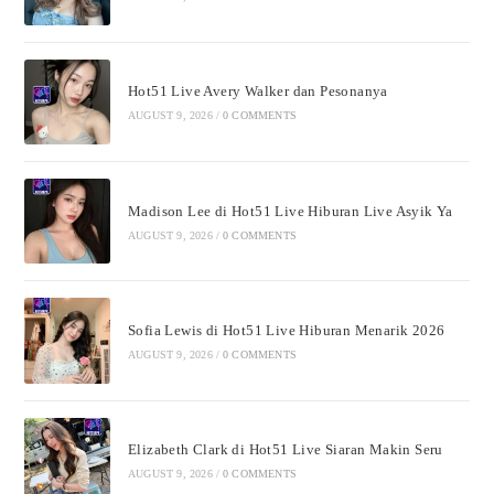
Hot51 Live Avery Walker dan Pesonanya
AUGUST 9, 2026
/
0 COMMENTS
Madison Lee di Hot51 Live Hiburan Live Asyik Ya
AUGUST 9, 2026
/
0 COMMENTS
Sofia Lewis di Hot51 Live Hiburan Menarik 2026
AUGUST 9, 2026
/
0 COMMENTS
Elizabeth Clark di Hot51 Live Siaran Makin Seru
AUGUST 9, 2026
/
0 COMMENTS