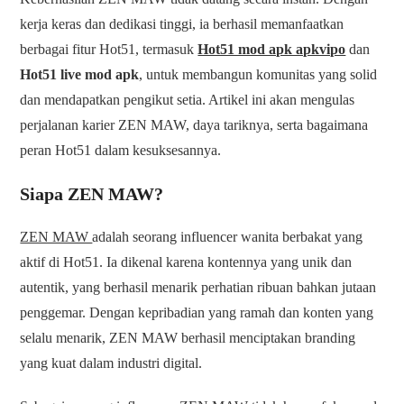
kerja keras dan dedikasi tinggi, ia berhasil memanfaatkan
berbagai fitur Hot51, termasuk
Hot51 mod apk apkvipo
dan
Hot51 live mod apk
, untuk membangun komunitas yang solid
dan mendapatkan pengikut setia. Artikel ini akan mengulas
perjalanan karier ZEN MAW, daya tariknya, serta bagaimana
peran Hot51 dalam kesuksesannya.
Siapa ZEN MAW?
ZEN MAW
adalah seorang influencer wanita berbakat yang
aktif di Hot51. Ia dikenal karena kontennya yang unik dan
autentik, yang berhasil menarik perhatian ribuan bahkan jutaan
penggemar. Dengan kepribadian yang ramah dan konten yang
selalu menarik, ZEN MAW berhasil menciptakan branding
yang kuat dalam industri digital.