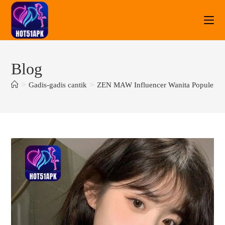
Blog
>
Gadis-gadis cantik
>
ZEN MAW Influencer Wanita Populer di