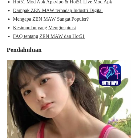
Hot51 Mod Apk Apkvipo & Hot51 Live Mod Apk
Dampak ZEN MAW terhadap Industri Digital
Mengapa ZEN MAW Sangat Populer?
Kesimpulan yang Menginspirasi
FAQ tentang ZEN MAW dan Hot51
Pendahuluan