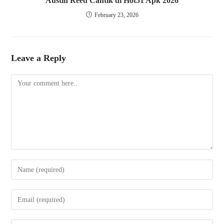
Austin Reed Cantik di Hot51 Apk 2026
February 23, 2026
Leave a Reply