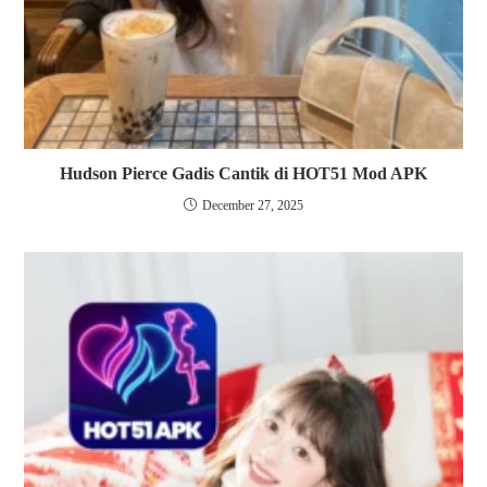
Hudson Pierce Gadis Cantik di HOT51 Mod APK
December 27, 2025