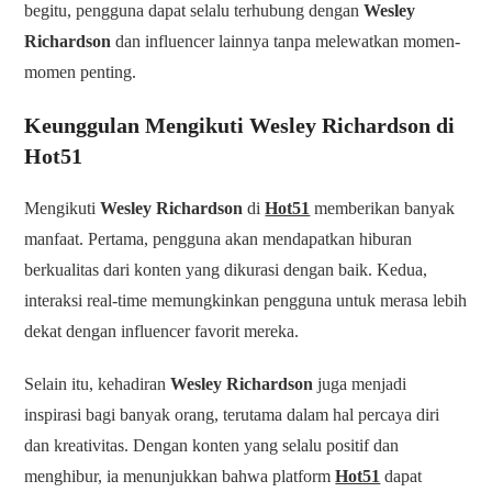
begitu, pengguna dapat selalu terhubung dengan
Wesley
Richardson
dan influencer lainnya tanpa melewatkan momen-
momen penting.
Keunggulan Mengikuti
Wesley Richardson
di
Hot51
Mengikuti
Wesley Richardson
di
Hot51
memberikan banyak
manfaat. Pertama, pengguna akan mendapatkan hiburan
berkualitas dari konten yang dikurasi dengan baik. Kedua,
interaksi real-time memungkinkan pengguna untuk merasa lebih
dekat dengan influencer favorit mereka.
Selain itu, kehadiran
Wesley Richardson
juga menjadi
inspirasi bagi banyak orang, terutama dalam hal percaya diri
dan kreativitas. Dengan konten yang selalu positif dan
menghibur, ia menunjukkan bahwa platform
Hot51
dapat