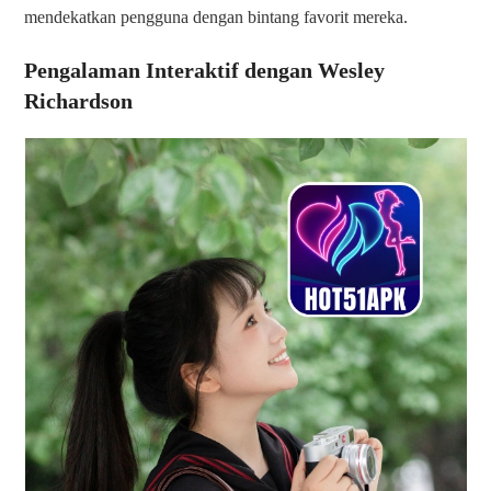
mendekatkan pengguna dengan bintang favorit mereka.
Pengalaman Interaktif dengan
Wesley
Richardson