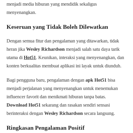
menjadi media hiburan yang mendidik sekaligus
menyenangkan.
Keseruan yang Tidak Boleh Dilewatkan
Dengan semua fitur dan pengalaman yang ditawarkan, tidak
heran jika
Wesley Richardson
menjadi salah satu daya tarik
utama di
Hot51
. Keunikan, interaksi yang menyenangkan, dan
konten berkualitas membuat aplikasi ini layak untuk diunduh.
Bagi pengguna baru, pengalaman dengan
apk Hot51
bisa
menjadi perjalanan yang menyenangkan untuk menemukan
influencer favorit dan menikmati hiburan tanpa batas.
Download Hot51
sekarang dan rasakan sendiri sensasi
berinteraksi dengan
Wesley Richardson
secara langsung.
Ringkasan Pengalaman Positif