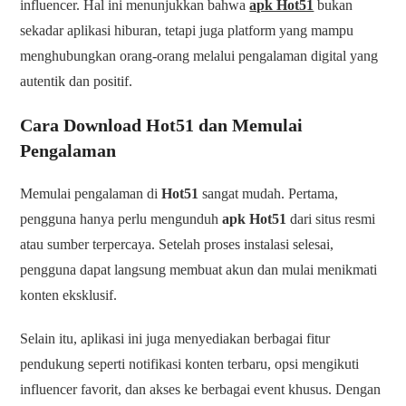
influencer. Hal ini menunjukkan bahwa
apk Hot51
bukan
sekadar aplikasi hiburan, tetapi juga platform yang mampu
menghubungkan orang-orang melalui pengalaman digital yang
autentik dan positif.
Cara
Download Hot51
dan Memulai
Pengalaman
Memulai pengalaman di
Hot51
sangat mudah. Pertama,
pengguna hanya perlu mengunduh
apk Hot51
dari situs resmi
atau sumber terpercaya. Setelah proses instalasi selesai,
pengguna dapat langsung membuat akun dan mulai menikmati
konten eksklusif.
Selain itu, aplikasi ini juga menyediakan berbagai fitur
pendukung seperti notifikasi konten terbaru, opsi mengikuti
influencer favorit, dan akses ke berbagai event khusus. Dengan