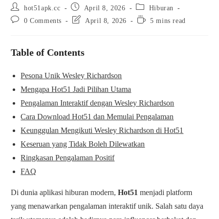
hot51apk.cc
April 8, 2026
Hiburan
0 Comments
April 8, 2026
5 mins read
Table of Contents
Pesona Unik Wesley Richardson
Mengapa Hot51 Jadi Pilihan Utama
Pengalaman Interaktif dengan Wesley Richardson
Cara Download Hot51 dan Memulai Pengalaman
Keunggulan Mengikuti Wesley Richardson di Hot51
Keseruan yang Tidak Boleh Dilewatkan
Ringkasan Pengalaman Positif
FAQ
Di dunia aplikasi hiburan modern,
Hot51
menjadi platform
yang menawarkan pengalaman interaktif unik. Salah satu daya