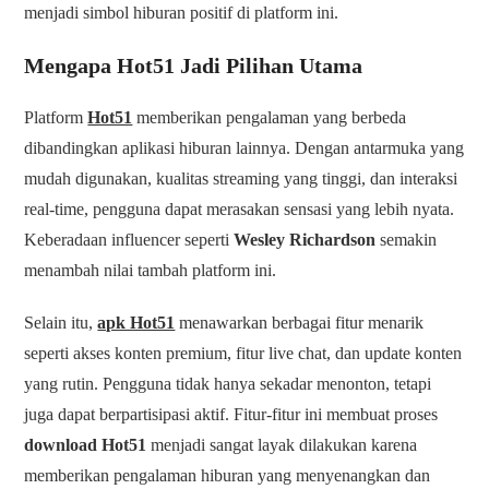
menjadi simbol hiburan positif di platform ini.
Mengapa
Hot51
Jadi Pilihan Utama
Platform
Hot51
memberikan pengalaman yang berbeda
dibandingkan aplikasi hiburan lainnya. Dengan antarmuka yang
mudah digunakan, kualitas streaming yang tinggi, dan interaksi
real-time, pengguna dapat merasakan sensasi yang lebih nyata.
Keberadaan influencer seperti
Wesley Richardson
semakin
menambah nilai tambah platform ini.
Selain itu,
apk Hot51
menawarkan berbagai fitur menarik
seperti akses konten premium, fitur live chat, dan update konten
yang rutin. Pengguna tidak hanya sekadar menonton, tetapi
juga dapat berpartisipasi aktif. Fitur-fitur ini membuat proses
download Hot51
menjadi sangat layak dilakukan karena
memberikan pengalaman hiburan yang menyenangkan dan