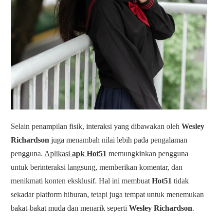
Selain penampilan fisik, interaksi yang dibawakan oleh
Wesley
Richardson
juga menambah nilai lebih pada pengalaman
pengguna.
Aplikasi
apk Hot51
memungkinkan pengguna
untuk berinteraksi langsung, memberikan komentar, dan
menikmati konten eksklusif. Hal ini membuat
Hot51
tidak
sekadar platform hiburan, tetapi juga tempat untuk menemukan
bakat-bakat muda dan menarik seperti
Wesley Richardson
.