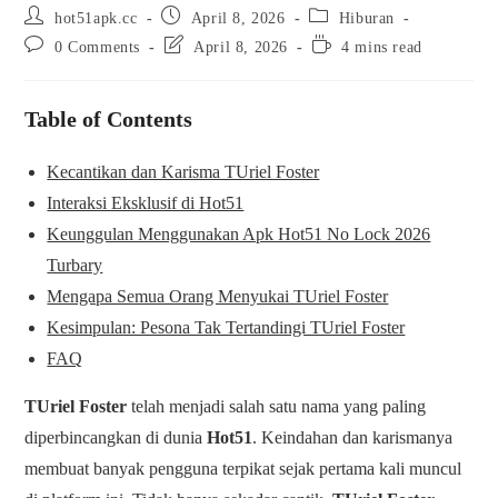
hot51apk.cc
April 8, 2026
Hiburan
0 Comments
April 8, 2026
4 mins read
Table of Contents
Kecantikan dan Karisma TUriel Foster
Interaksi Eksklusif di Hot51
Keunggulan Menggunakan Apk Hot51 No Lock 2026
Turbary
Mengapa Semua Orang Menyukai TUriel Foster
Kesimpulan: Pesona Tak Tertandingi TUriel Foster
FAQ
TUriel Foster
telah menjadi salah satu nama yang paling
diperbincangkan di dunia
Hot51
. Keindahan dan karismanya
membuat banyak pengguna terpikat sejak pertama kali muncul