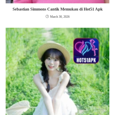
Sebastian Simmons Cantik Memukau di Hot51 Apk
March 30, 2026