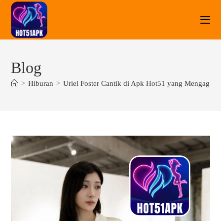
Blog
>
Hiburan
>
Uriel Foster Cantik di Apk Hot51 yang Mengagum