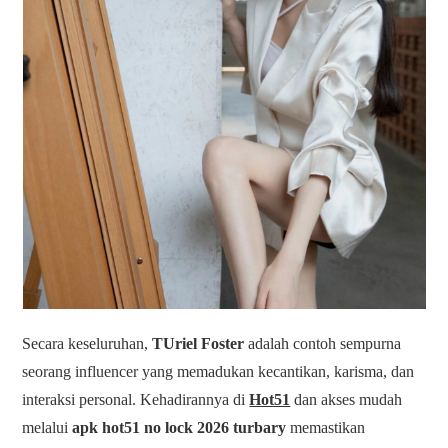
Secara keseluruhan,
TUriel Foster
adalah contoh sempurna
seorang influencer yang memadukan kecantikan, karisma, dan
interaksi personal. Kehadirannya di
Hot51
dan akses mudah
melalui
apk hot51 no lock 2026 turbary
memastikan