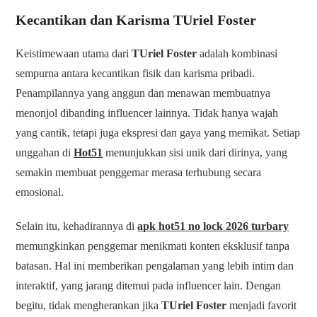
Kecantikan dan Karisma
TUriel Foster
Keistimewaan utama dari
TUriel Foster
adalah kombinasi
sempurna antara kecantikan fisik dan karisma pribadi.
Penampilannya yang anggun dan menawan membuatnya
menonjol dibanding influencer lainnya. Tidak hanya wajah
yang cantik, tetapi juga ekspresi dan gaya yang memikat. Setiap
unggahan di
Hot51
menunjukkan sisi unik dari dirinya, yang
semakin membuat penggemar merasa terhubung secara
emosional.
Selain itu, kehadirannya di
apk hot51 no lock 2026 turbary
memungkinkan penggemar menikmati konten eksklusif tanpa
batasan. Hal ini memberikan pengalaman yang lebih intim dan
interaktif, yang jarang ditemui pada influencer lain. Dengan
begitu, tidak mengherankan jika
TUriel Foster
menjadi favorit