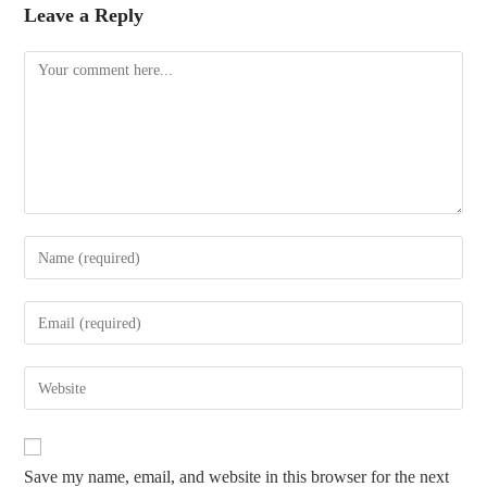
Leave a Reply
Save my name, email, and website in this browser for the next