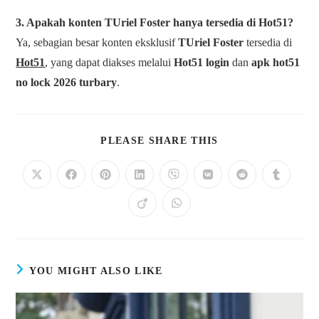
3. Apakah konten TUriel Foster hanya tersedia di Hot51?
Ya, sebagian besar konten eksklusif
TUriel Foster
tersedia di
Hot51
, yang dapat diakses melalui
Hot51 login
dan
apk hot51
no lock 2026 turbary
.
PLEASE SHARE THIS
YOU MIGHT ALSO LIKE