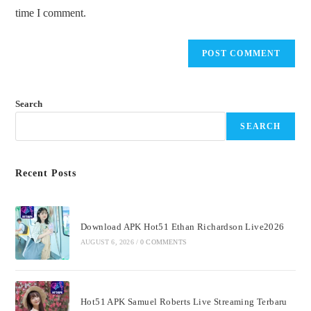
time I comment.
Search
SEARCH
Recent Posts
Download APK Hot51 Ethan Richardson Live2026
AUGUST 6, 2026
/
0 COMMENTS
Hot51 APK Samuel Roberts Live Streaming Terbaru