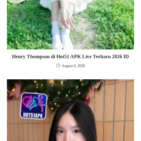
Henry Thompson di Hot51 APK Live Terbaru 2026 ID
August 6, 2026