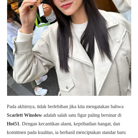
Pada akhirnya, tidak berlebihan jika kita mengatakan bahwa
Scarlett Winslow
adalah salah satu figur paling bersinar di
Hot51
. Dengan kecantikan alami, kepribadian hangat, dan
komitmen pada kualitas, ia berhasil menciptakan standar baru