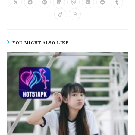
YOU MIGHT ALSO LIKE