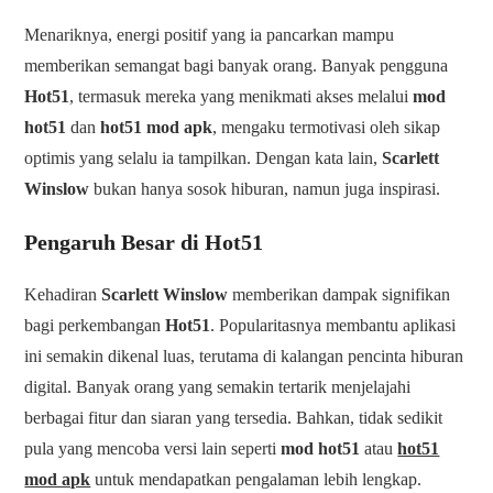
Menariknya, energi positif yang ia pancarkan mampu
memberikan semangat bagi banyak orang. Banyak pengguna
Hot51
, termasuk mereka yang menikmati akses melalui
mod
hot51
dan
hot51 mod apk
, mengaku termotivasi oleh sikap
optimis yang selalu ia tampilkan. Dengan kata lain,
Scarlett
Winslow
bukan hanya sosok hiburan, namun juga inspirasi.
Pengaruh Besar di Hot51
Kehadiran
Scarlett Winslow
memberikan dampak signifikan
bagi perkembangan
Hot51
. Popularitasnya membantu aplikasi
ini semakin dikenal luas, terutama di kalangan pencinta hiburan
digital. Banyak orang yang semakin tertarik menjelajahi
berbagai fitur dan siaran yang tersedia. Bahkan, tidak sedikit
pula yang mencoba versi lain seperti
mod hot51
atau
hot51
mod apk
untuk mendapatkan pengalaman lebih lengkap.