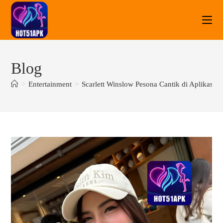
Blog
>
Entertainment
>
Scarlett Winslow Pesona Cantik di Aplikasi