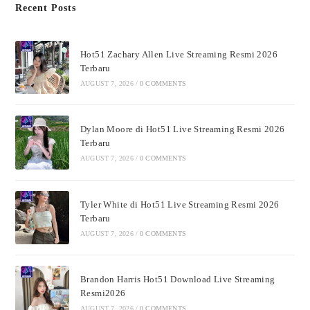
Recent Posts
Hot51 Zachary Allen Live Streaming Resmi 2026
Terbaru
AUGUST 7, 2026
/
0 COMMENTS
Dylan Moore di Hot51 Live Streaming Resmi 2026
Terbaru
AUGUST 7, 2026
/
0 COMMENTS
Tyler White di Hot51 Live Streaming Resmi 2026
Terbaru
AUGUST 7, 2026
/
0 COMMENTS
Brandon Harris Hot51 Download Live Streaming
Resmi2026
AUGUST 7, 2026
/
0 COMMENTS