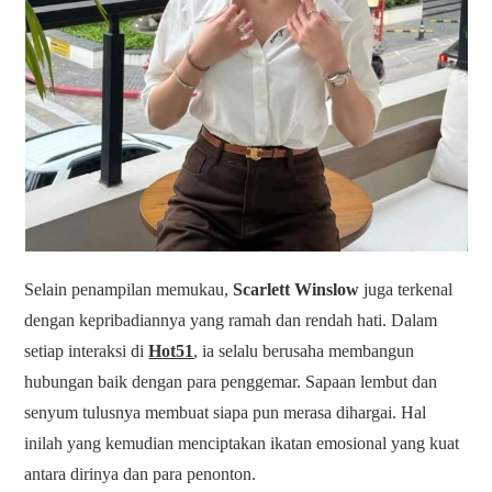
Selain penampilan memukau,
Scarlett Winslow
juga terkenal
dengan kepribadiannya yang ramah dan rendah hati. Dalam
setiap interaksi di
Hot51
, ia selalu berusaha membangun
hubungan baik dengan para penggemar. Sapaan lembut dan
senyum tulusnya membuat siapa pun merasa dihargai. Hal
inilah yang kemudian menciptakan ikatan emosional yang kuat
antara dirinya dan para penonton.