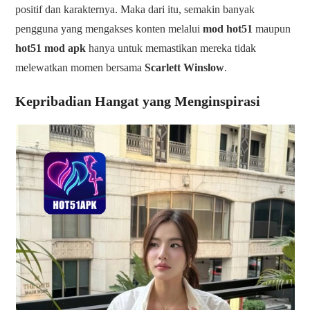
positif dan karakternya. Maka dari itu, semakin banyak
pengguna yang mengakses konten melalui
mod hot51
maupun
hot51 mod apk
hanya untuk memastikan mereka tidak
melewatkan momen bersama
Scarlett Winslow
.
Kepribadian Hangat yang Menginspirasi