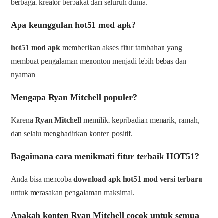
berbagai kreator berbakat dari seluruh dunia.
Apa keunggulan hot51 mod apk?
hot51 mod apk
memberikan akses fitur tambahan yang
membuat pengalaman menonton menjadi lebih bebas dan
nyaman.
Mengapa Ryan Mitchell populer?
Karena
Ryan Mitchell
memiliki kepribadian menarik, ramah,
dan selalu menghadirkan konten positif.
Bagaimana cara menikmati fitur terbaik HOT51?
Anda bisa mencoba
download apk hot51 mod versi terbaru
untuk merasakan pengalaman maksimal.
Apakah konten Ryan Mitchell cocok untuk semua