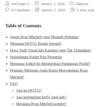
hot51apk.cc
January 3, 2026
Hiburan
0 Comments
January 3, 2026
5 mins read
Table of Contents
Sosok Ryan Mitchell yang Menarik Perhatian
Mengapa HOT51 Begitu Spesial?
Daya Tarik Visual dan Karisma yang Tak Tertandingi
Pengalaman Positif Para Penonton
Mengapa Artikel Ini Memberikan Pandangan Positif?
Penutup: Mengapa Anda Harus Menyaksikan Ryan
Mitchell?
FAQ
Apa itu HOT51?
Apa keunggulan hot51 mod apk?
Mengapa Ryan Mitchell populer?