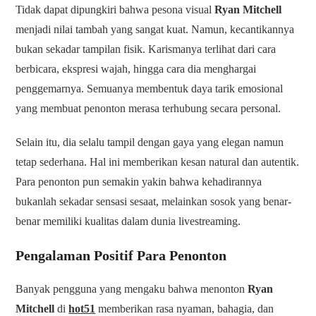
Tidak dapat dipungkiri bahwa pesona visual
Ryan Mitchell
menjadi nilai tambah yang sangat kuat. Namun, kecantikannya
bukan sekadar tampilan fisik. Karismanya terlihat dari cara
berbicara, ekspresi wajah, hingga cara dia menghargai
penggemarnya. Semuanya membentuk daya tarik emosional
yang membuat penonton merasa terhubung secara personal.
Selain itu, dia selalu tampil dengan gaya yang elegan namun
tetap sederhana. Hal ini memberikan kesan natural dan autentik.
Para penonton pun semakin yakin bahwa kehadirannya
bukanlah sekadar sensasi sesaat, melainkan sosok yang benar-
benar memiliki kualitas dalam dunia livestreaming.
Pengalaman Positif Para Penonton
Banyak pengguna yang mengaku bahwa menonton
Ryan
Mitchell
di
hot51
memberikan rasa nyaman, bahagia, dan