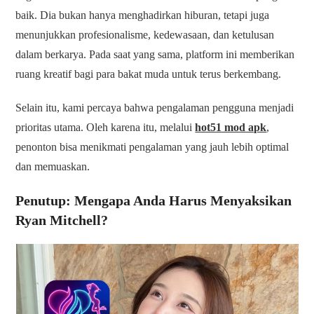
baik. Dia bukan hanya menghadirkan hiburan, tetapi juga
menunjukkan profesionalisme, kedewasaan, dan ketulusan
dalam berkarya. Pada saat yang sama, platform ini memberikan
ruang kreatif bagi para bakat muda untuk terus berkembang.
Selain itu, kami percaya bahwa pengalaman pengguna menjadi
prioritas utama. Oleh karena itu, melalui
hot51 mod apk
,
penonton bisa menikmati pengalaman yang jauh lebih optimal
dan memuaskan.
Penutup: Mengapa Anda Harus Menyaksikan
Ryan Mitchell?