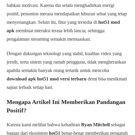
bahkan motivasi. Karena dia selalu menghadirkan energi
positif, penonton merasa mendapatkan hiburan sehat yang tetap
menyenangkan. Selain itu, fitur yang tersedia di
hot51 mod
apk
membuat interaksi terasa lebih lancar, sehingga
pengalaman streaming semakin memuaskan.
Dengan dukungan teknologi yang stabil, kualitas video yang
jernih, serta sistem yang ramah pengguna, tidak mengherankan
apabila semakin banyak orang tertarik untuk mencoba
download apk hot51 mod versi terbaru
demi bisa menikmati
sajian terbaik setiap hari.
Mengapa Artikel Ini Memberikan Pandangan
Positif?
Karena kami melihat bahwa kehadiran
Ryan Mitchell
sebagai
bagian dari ekosistem
hot51
benar-benar memberikan pengaruh