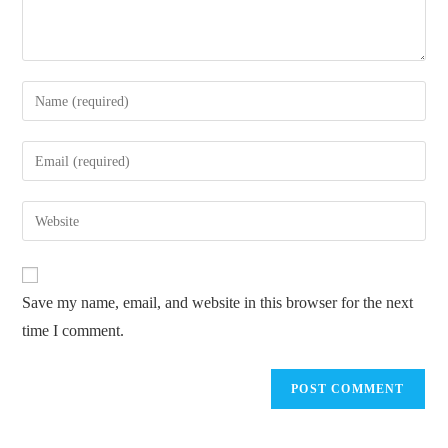
Save my name, email, and website in this browser for the next
time I comment.