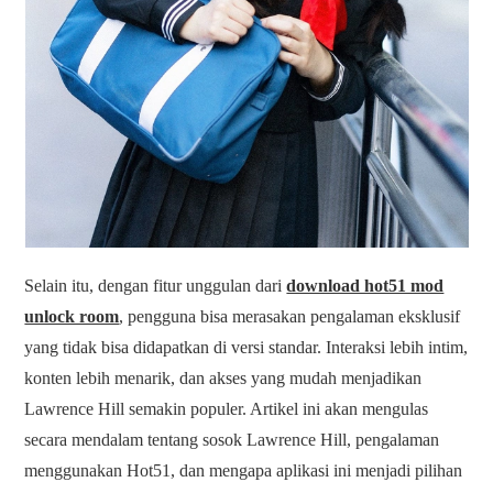
Selain itu, dengan fitur unggulan dari
download hot51 mod
unlock room
, pengguna bisa merasakan pengalaman eksklusif
yang tidak bisa didapatkan di versi standar. Interaksi lebih intim,
konten lebih menarik, dan akses yang mudah menjadikan
Lawrence Hill semakin populer. Artikel ini akan mengulas
secara mendalam tentang sosok Lawrence Hill, pengalaman
menggunakan Hot51, dan mengapa aplikasi ini menjadi pilihan