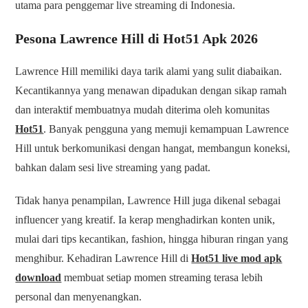
utama para penggemar live streaming di Indonesia.
Pesona Lawrence Hill di Hot51 Apk 2026
Lawrence Hill memiliki daya tarik alami yang sulit diabaikan.
Kecantikannya yang menawan dipadukan dengan sikap ramah
dan interaktif membuatnya mudah diterima oleh komunitas
Hot51
. Banyak pengguna yang memuji kemampuan Lawrence
Hill untuk berkomunikasi dengan hangat, membangun koneksi,
bahkan dalam sesi live streaming yang padat.
Tidak hanya penampilan, Lawrence Hill juga dikenal sebagai
influencer yang kreatif. Ia kerap menghadirkan konten unik,
mulai dari tips kecantikan, fashion, hingga hiburan ringan yang
menghibur. Kehadiran Lawrence Hill di
Hot51 live mod apk
download
membuat setiap momen streaming terasa lebih
personal dan menyenangkan.