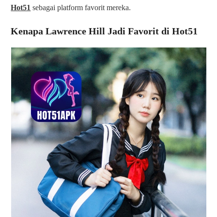
Hot51
sebagai platform favorit mereka.
Kenapa Lawrence Hill Jadi Favorit di Hot51