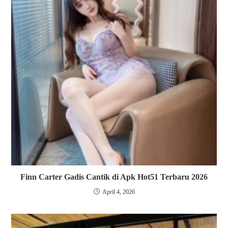
Finn Carter Gadis Cantik di Apk Hot51 Terbaru 2026
April 4, 2026