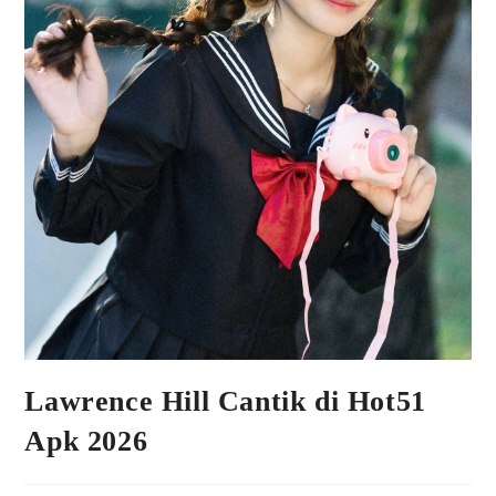
Lawrence Hill Cantik di Hot51
Apk 2026