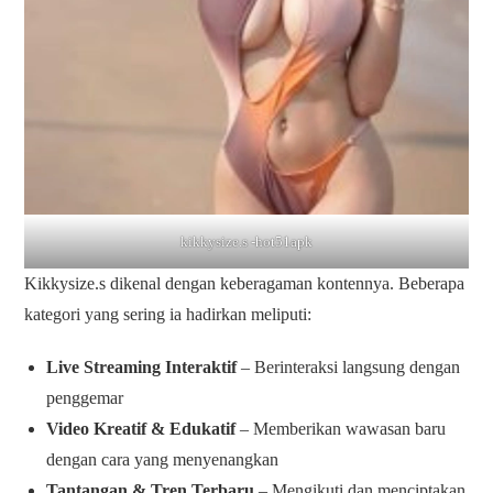
kikkysize.s -hot51apk
Kikkysize.s dikenal dengan keberagaman kontennya. Beberapa
kategori yang sering ia hadirkan meliputi:
Live Streaming Interaktif
– Berinteraksi langsung dengan
penggemar
Video Kreatif & Edukatif
– Memberikan wawasan baru
dengan cara yang menyenangkan
Tantangan & Tren Terbaru
– Mengikuti dan menciptakan