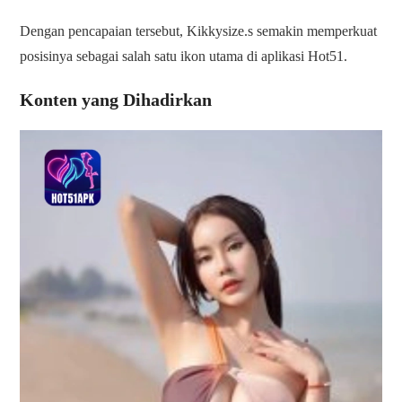
Dengan pencapaian tersebut, Kikkysize.s semakin memperkuat
posisinya sebagai salah satu ikon utama di aplikasi Hot51.
Konten yang Dihadirkan