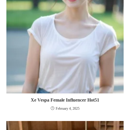
Xe Vespa Female Influencer Hot51
February 4, 2025