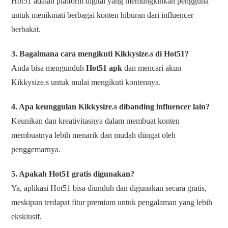
Hot51 adalah platform digital yang memungkinkan pengguna
untuk menikmati berbagai konten hiburan dari influencer
berbakat.
3. Bagaimana cara mengikuti Kikkysize.s di Hot51?
Anda bisa mengunduh
Hot51 apk
dan mencari akun
Kikkysize.s untuk mulai mengikuti kontennya.
4. Apa keunggulan Kikkysize.s dibanding influencer lain?
Keunikan dan kreativitasnya dalam membuat konten
membuatnya lebih menarik dan mudah diingat oleh
penggemarnya.
5. Apakah Hot51 gratis digunakan?
Ya, aplikasi Hot51 bisa diunduh dan digunakan secara gratis,
meskipun terdapat fitur premium untuk pengalaman yang lebih
eksklusif.