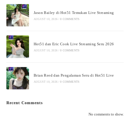
Jason Bailey di Hot51 Temukan Live Streaming
AUGUST 10, 2026
/
0 COMMENTS
Hot51 dan Eric Cook Live Streaming Seru 2026
AUGUST 10, 2026
/
0 COMMENTS
Brian Reed dan Pengalaman Seru di Hot51 Live
AUGUST 10, 2026
/
0 COMMENTS
Recent Comments
No comments to show.