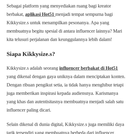
Sebagai platform yang menyediakan ruang bagi kreator
berbakat,
aplikasi Hot51
menjadi tempat sempurna bagi
Kikkysize.s untuk menampilkan pesonanya. Apa yang
membuatnya begitu spesial di antara influencer lainnya? Mari
kita telusuri perjalanan dan keunggulannya lebih dalam!
Siapa Kikkysize.s?
Kikkysize.s adalah seorang
influencer berbakat di Hot51
yang dikenal dengan gaya uniknya dalam menciptakan konten.
Dengan ribuan pengikut setia, ia tidak hanya menghibur tetapi
juga memberikan inspirasi kepada audiensnya. Karismanya
yang khas dan autentisitasnya membuatnya menjadi salah satu
influencer paling dicari.
Selain dikenal di dunia digital, Kikkysize.s juga memiliki daya
tarik tersendiri yang membuatnya berbeda dari influencer