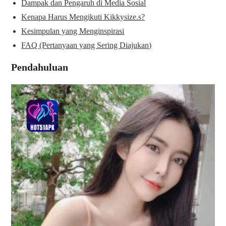
Dampak dan Pengaruh di Media Sosial
Kenapa Harus Mengikuti Kikkysize.s?
Kesimpulan yang Menginspirasi
FAQ (Pertanyaan yang Sering Diajukan)
Pendahuluan