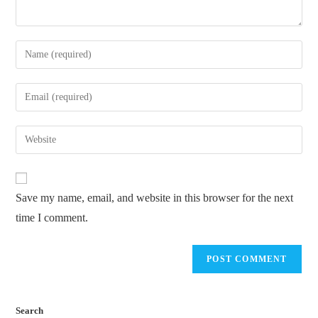
Save my name, email, and website in this browser for the next
time I comment.
Search