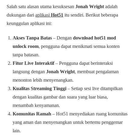
Salah satu alasan utama kesuksesan
Jonah Wright
adalah
dukungan dari
aplikasi
Hot51
itu sendiri. Berikut beberapa
keunggulan aplikasi ini:
Akses Tanpa Batas
– Dengan
download hot51 mod
unlock room
, pengguna dapat menikmati semua konten
tanpa batasan.
Fitur Live Interaktif
– Pengguna dapat berinteraksi
langsung dengan
Jonah Wright
, membuat pengalaman
menonton lebih menyenangkan.
Kualitas Streaming Tinggi
– Setiap sesi live ditampilkan
dengan kualitas gambar dan suara yang luar biasa,
menambah kenyamanan.
Komunitas Ramah
– Hot51 menyediakan ruang komunitas
yang aman dan menyenangkan untuk bertemu penggemar
lain.