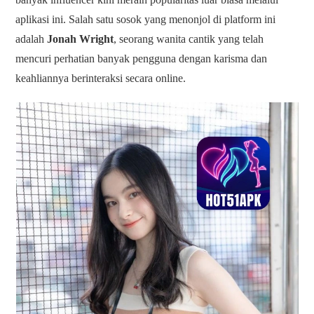
aplikasi ini. Salah satu sosok yang menonjol di platform ini
adalah
Jonah Wright
, seorang wanita cantik yang telah
mencuri perhatian banyak pengguna dengan karisma dan
keahliannya berinteraksi secara online.