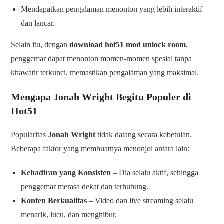
Mendapatkan pengalaman menonton yang lebih interaktif
dan lancar.
Selain itu, dengan
download hot51 mod unlock room
,
penggemar dapat menonton momen-momen spesial tanpa
khawatir terkunci, memastikan pengalaman yang maksimal.
Mengapa Jonah Wright Begitu Populer di
Hot51
Popularitas
Jonah Wright
tidak datang secara kebetulan.
Beberapa faktor yang membuatnya menonjol antara lain:
Kehadiran yang Konsisten
– Dia selalu aktif, sehingga
penggemar merasa dekat dan terhubung.
Konten Berkualitas
– Video dan live streaming selalu
menarik, lucu, dan menghibur.