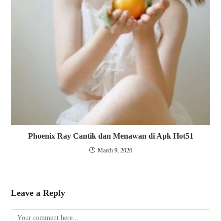
Phoenix Ray Cantik dan Menawan di Apk Hot51
March 9, 2026
Leave a Reply