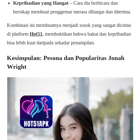
Kepribadian yang Hangat
– Cara dia berbicara dan
bersikap membuat penggemar merasa dihargai dan diterima.
Kombinasi ini membuatnya menjadi sosok yang sangat dicintai
di platform
Hot51
, membuktikan bahwa bakat dan kepribadian
bisa lebih kuat daripada sekadar penampilan.
Kesimpulan: Pesona dan Popularitas Jonah
Wright