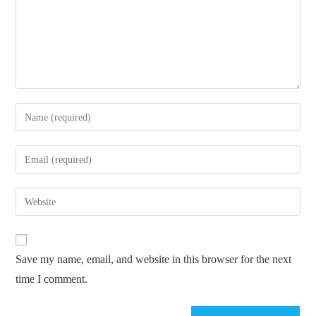
Save my name, email, and website in this browser for the next
time I comment.