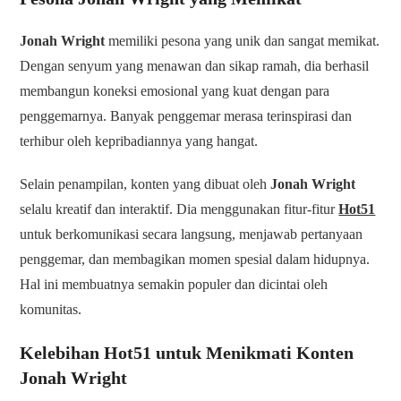
Jonah Wright
memiliki pesona yang unik dan sangat memikat.
Dengan senyum yang menawan dan sikap ramah, dia berhasil
membangun koneksi emosional yang kuat dengan para
penggemarnya. Banyak penggemar merasa terinspirasi dan
terhibur oleh kepribadiannya yang hangat.
Selain penampilan, konten yang dibuat oleh
Jonah Wright
selalu kreatif dan interaktif. Dia menggunakan fitur-fitur
Hot51
untuk berkomunikasi secara langsung, menjawab pertanyaan
penggemar, dan membagikan momen spesial dalam hidupnya.
Hal ini membuatnya semakin populer dan dicintai oleh
komunitas.
Kelebihan Hot51 untuk Menikmati Konten
Jonah Wright