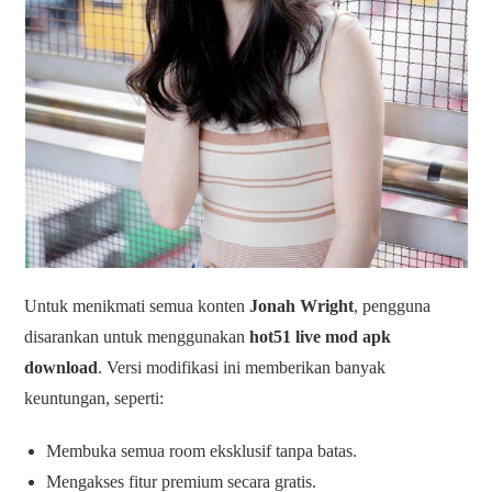
Untuk menikmati semua konten
Jonah Wright
, pengguna
disarankan untuk menggunakan
hot51 live mod apk
download
. Versi modifikasi ini memberikan banyak
keuntungan, seperti:
Membuka semua room eksklusif tanpa batas.
Mengakses fitur premium secara gratis.