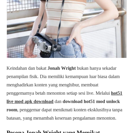
Keindahan dan bakat
Jonah Wright
bukan hanya sekadar
penampilan fisik. Dia memiliki kemampuan luar biasa dalam
menghadirkan konten yang menghibur, membuat
penggemarnya betah menonton setiap sesi live. Melalui
hot51
live mod apk download
dan
download hot51 mod unlock
room
, penggemar dapat menikmati konten eksklusifnya tanpa
batasan, yang menambah keseruan pengalaman menonton.
Pesona Jonah Wright yang Memikat