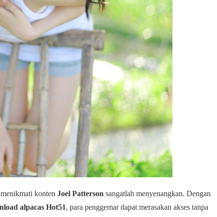
 menikmati konten
Joel Patterson
sangatlah menyenangkan. Dengan
nload alpacas Hot51
, para penggemar dapat merasakan akses tanpa