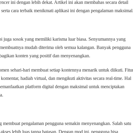
encer ini dengan lebih dekat. Artikel ini akan membahas secara detail
, serta cara terbaik menikmati aplikasi ini dengan pengalaman maksimal
api juga sosok yang memiliki karisma luar biasa. Senyumannya yang
membuatnya mudah diterima oleh semua kalangan. Banyak pengguna
gikan konten yang positif dan menyenangkan.
n sehari-hari membuat setiap kontennya menarik untuk diikuti. Fitu
ntar, hadiah virtual, dan mengikuti aktivitas secara real-time. Hal
anfaatkan platform digital dengan maksimal untuk menciptakan
a.
ang membuat pengalaman pengguna semakin menyenangkan. Salah satu
akses lebih luas tanpa batasan. Dengan mod ini, pengguna bisa