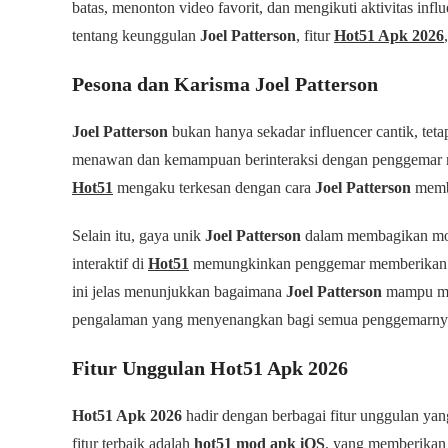
batas, menonton video favorit, dan mengikuti aktivitas influ
tentang keunggulan
Joel Patterson
, fitur
Hot51 Apk 2026
Pesona dan Karisma Joel Patterson
Joel Patterson
bukan hanya sekadar influencer cantik, tet
menawan dan kemampuan berinteraksi dengan penggemar 
Hot51
mengaku terkesan dengan cara
Joel Patterson
memba
Selain itu, gaya unik
Joel Patterson
dalam membagikan mome
interaktif di
Hot51
memungkinkan penggemar memberikan kome
ini jelas menunjukkan bagaimana
Joel Patterson
mampu mem
pengalaman yang menyenangkan bagi semua penggemarny
Fitur Unggulan Hot51 Apk 2026
Hot51 Apk 2026
hadir dengan berbagai fitur unggulan y
fitur terbaik adalah
hot51 mod apk iOS
, yang memberikan 