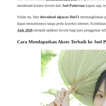
menikmati konten favorit dari
Joel Patterson
kapan saja, t
Selain itu, fitur
download alpacas Hot51
memungkinkan pen
dapat menontonnya tanpa perlu koneksi internet. Kombinasi 
Apk 2026
menjadi aplikasi favorit bagi para penggemar inf
Cara Mendapatkan Akses Terbaik ke Joel P