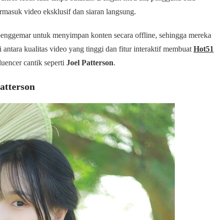
ermasuk video eksklusif dan siaran langsung.
ggemar untuk menyimpan konten secara offline, sehingga mereka
antara kualitas video yang tinggi dan fitur interaktif membuat
Hot51
luencer cantik seperti
Joel Patterson
.
atterson