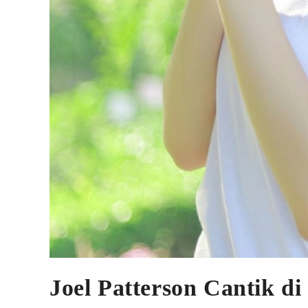
Joel Patterson Cantik d