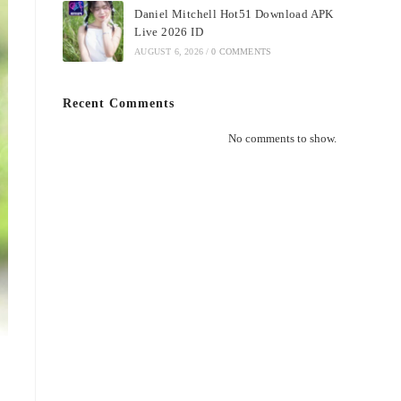
Daniel Mitchell Hot51 Download APK
Live 2026 ID
AUGUST 6, 2026
/
0 COMMENTS
Recent Comments
No comments to show.