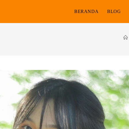
BERANDA
BLOG