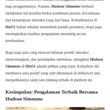
bagi penggemarnya. Namun,
Hudson Simmons
berhasil
melakukan hal tersebut berkat kombinasi pesona, kecerdasan,
dan kemampuan interaksi yang luar biasa. Kehadirannya di
Hot51
bukan sekadar menambah jumlah penonton, tetapi juga
meningkatkan kualitas pengalaman streaming secara
keseluruhan.
Bagi siapa pun yang mencari hiburan positif, interaksi
menyenangkan, dan penampilan memukau, mengikuti
Hudson
Simmons
di
Hot51
adalah pilihan yang tepat. Kehadiran dia
membawa aura positif yang sulit ditemukan di influencer lain,
menjadikannya salah satu bintang terbaik di platform ini.
Kesimpulan: Pengalaman Terbaik Bersama
Hudson Simmons