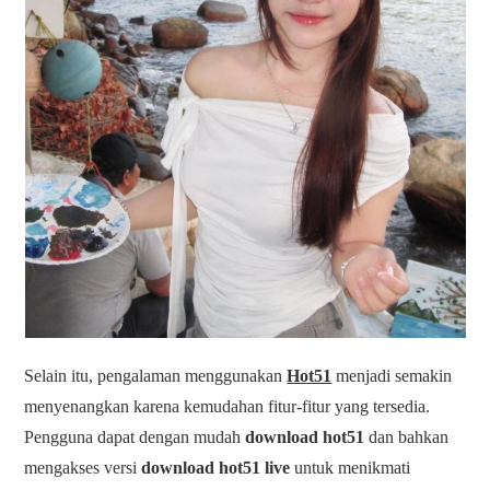
Selain itu, pengalaman menggunakan
Hot51
menjadi semakin
menyenangkan karena kemudahan fitur-fitur yang tersedia.
Pengguna dapat dengan mudah
download hot51
dan bahkan
mengakses versi
download hot51 live
untuk menikmati