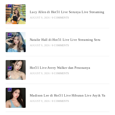
Lucy Allen di Hot51 Live Serunya Live Streaming
AUGUST 9, 2026
/
0 COMMENTS
Natalie Hall di Hot51 Live Live Streaming Seru
AUGUST 9, 2026
/
0 COMMENTS
Hot51 Live Avery Walker dan Pesonanya
AUGUST 9, 2026
/
0 COMMENTS
Madison Lee di Hot51 Live Hiburan Live Asyik Ya
AUGUST 9, 2026
/
0 COMMENTS