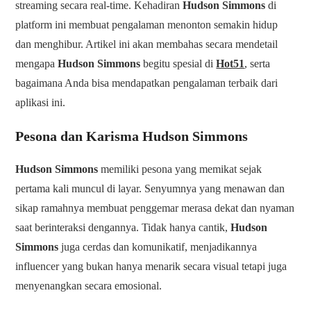
streaming secara real-time. Kehadiran
Hudson Simmons
di
platform ini membuat pengalaman menonton semakin hidup
dan menghibur. Artikel ini akan membahas secara mendetail
mengapa
Hudson Simmons
begitu spesial di
Hot51
, serta
bagaimana Anda bisa mendapatkan pengalaman terbaik dari
aplikasi ini.
Pesona dan Karisma Hudson Simmons
Hudson Simmons
memiliki pesona yang memikat sejak
pertama kali muncul di layar. Senyumnya yang menawan dan
sikap ramahnya membuat penggemar merasa dekat dan nyaman
saat berinteraksi dengannya. Tidak hanya cantik,
Hudson
Simmons
juga cerdas dan komunikatif, menjadikannya
influencer yang bukan hanya menarik secara visual tetapi juga
menyenangkan secara emosional.