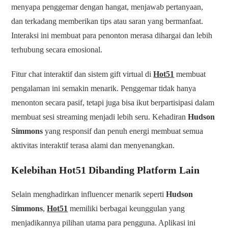
menyapa penggemar dengan hangat, menjawab pertanyaan,
dan terkadang memberikan tips atau saran yang bermanfaat.
Interaksi ini membuat para penonton merasa dihargai dan lebih
terhubung secara emosional.
Fitur chat interaktif dan sistem gift virtual di
Hot51
membuat
pengalaman ini semakin menarik. Penggemar tidak hanya
menonton secara pasif, tetapi juga bisa ikut berpartisipasi dalam
membuat sesi streaming menjadi lebih seru. Kehadiran
Hudson
Simmons
yang responsif dan penuh energi membuat semua
aktivitas interaktif terasa alami dan menyenangkan.
Kelebihan Hot51 Dibanding Platform Lain
Selain menghadirkan influencer menarik seperti
Hudson
Simmons
,
Hot51
memiliki berbagai keunggulan yang
menjadikannya pilihan utama para pengguna. Aplikasi ini