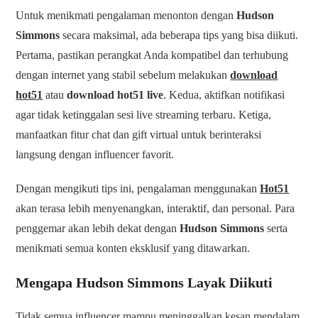
Untuk menikmati pengalaman menonton dengan
Hudson
Simmons
secara maksimal, ada beberapa tips yang bisa diikuti.
Pertama, pastikan perangkat Anda kompatibel dan terhubung
dengan internet yang stabil sebelum melakukan
download
hot51
atau
download hot51 live
. Kedua, aktifkan notifikasi
agar tidak ketinggalan sesi live streaming terbaru. Ketiga,
manfaatkan fitur chat dan gift virtual untuk berinteraksi
langsung dengan influencer favorit.
Dengan mengikuti tips ini, pengalaman menggunakan
Hot51
akan terasa lebih menyenangkan, interaktif, dan personal. Para
penggemar akan lebih dekat dengan
Hudson Simmons
serta
menikmati semua konten eksklusif yang ditawarkan.
Mengapa Hudson Simmons Layak Diikuti
Tidak semua influencer mampu meninggalkan kesan mendalam