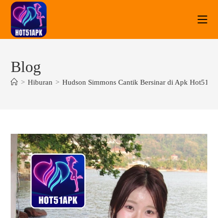
Blog
>
Hiburan
>
Hudson Simmons Cantik Bersinar di Apk Hot51 In