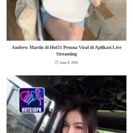
Andrew Martin di Hot51 Pesona Viral di Aplikasi Live
Streaming
June 8, 2026