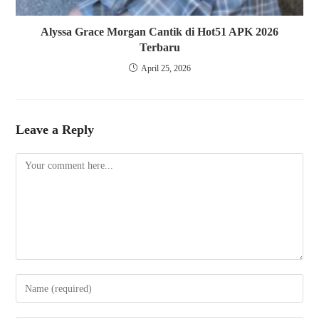
Alyssa Grace Morgan Cantik di Hot51 APK 2026
Terbaru
April 25, 2026
Leave a Reply