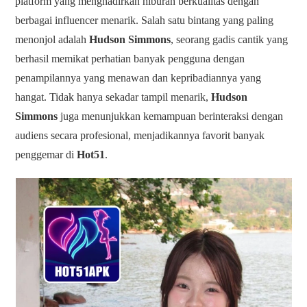
platform yang menghadirkan hiburan berkualitas dengan
berbagai influencer menarik. Salah satu bintang yang paling
menonjol adalah
Hudson Simmons
, seorang gadis cantik yang
berhasil memikat perhatian banyak pengguna dengan
penampilannya yang menawan dan kepribadiannya yang
hangat. Tidak hanya sekadar tampil menarik,
Hudson
Simmons
juga menunjukkan kemampuan berinteraksi dengan
audiens secara profesional, menjadikannya favorit banyak
penggemar di
Hot51
.