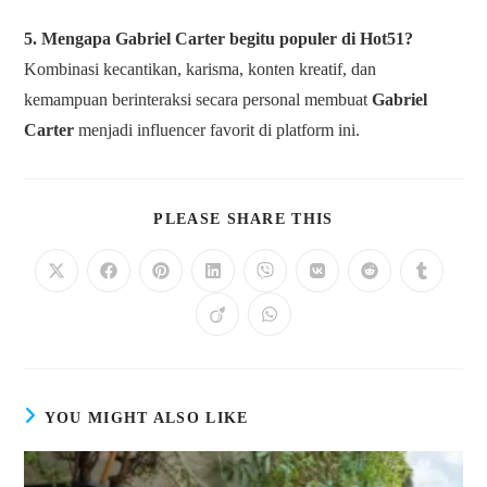
5. Mengapa Gabriel Carter begitu populer di Hot51?
Kombinasi kecantikan, karisma, konten kreatif, dan
kemampuan berinteraksi secara personal membuat
Gabriel
Carter
menjadi influencer favorit di platform ini.
PLEASE SHARE THIS
YOU MIGHT ALSO LIKE