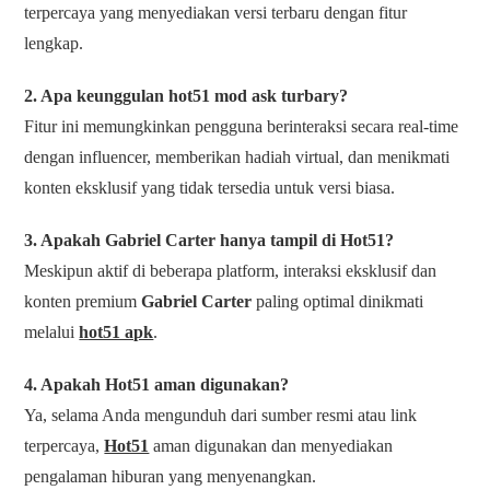
terpercaya yang menyediakan versi terbaru dengan fitur
lengkap.
2. Apa keunggulan hot51 mod ask turbary?
Fitur ini memungkinkan pengguna berinteraksi secara real-time
dengan influencer, memberikan hadiah virtual, dan menikmati
konten eksklusif yang tidak tersedia untuk versi biasa.
3. Apakah Gabriel Carter hanya tampil di Hot51?
Meskipun aktif di beberapa platform, interaksi eksklusif dan
konten premium
Gabriel Carter
paling optimal dinikmati
melalui
hot51 apk
.
4. Apakah Hot51 aman digunakan?
Ya, selama Anda mengunduh dari sumber resmi atau link
terpercaya,
Hot51
aman digunakan dan menyediakan
pengalaman hiburan yang menyenangkan.