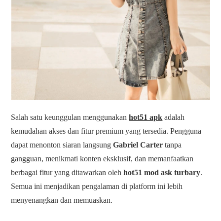
Salah satu keunggulan menggunakan
hot51 apk
adalah
kemudahan akses dan fitur premium yang tersedia. Pengguna
dapat menonton siaran langsung
Gabriel Carter
tanpa
gangguan, menikmati konten eksklusif, dan memanfaatkan
berbagai fitur yang ditawarkan oleh
hot51 mod ask turbary
.
Semua ini menjadikan pengalaman di platform ini lebih
menyenangkan dan memuaskan.