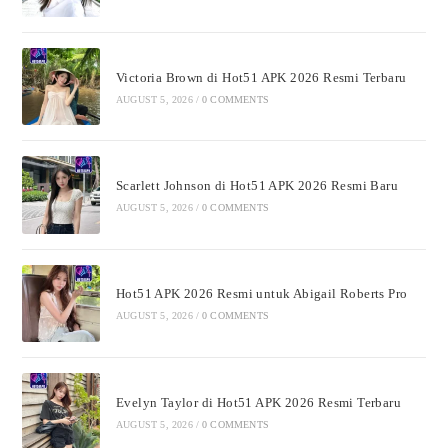
Victoria Brown di Hot51 APK 2026 Resmi Terbaru
AUGUST 5, 2026
/
0 COMMENTS
Scarlett Johnson di Hot51 APK 2026 Resmi Baru
AUGUST 5, 2026
/
0 COMMENTS
Hot51 APK 2026 Resmi untuk Abigail Roberts Pro
AUGUST 5, 2026
/
0 COMMENTS
Evelyn Taylor di Hot51 APK 2026 Resmi Terbaru
AUGUST 5, 2026
/
0 COMMENTS