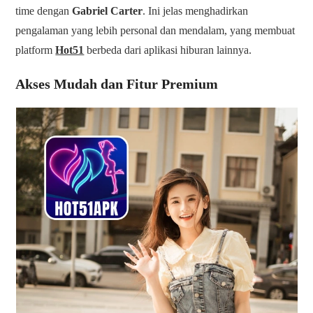
time dengan
Gabriel Carter
. Ini jelas menghadirkan
pengalaman yang lebih personal dan mendalam, yang membuat
platform
Hot51
berbeda dari aplikasi hiburan lainnya.
Akses Mudah dan Fitur Premium