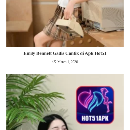
Emily Bennett Gadis Cantik di Apk Hot51
March 1, 2026