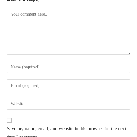
Save my name, email, and website in this browser for the next