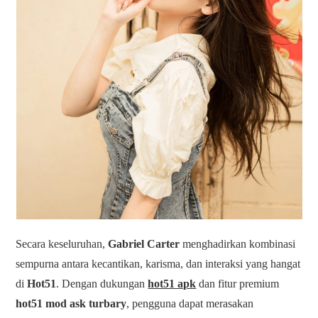
Secara keseluruhan,
Gabriel Carter
menghadirkan kombinasi
sempurna antara kecantikan, karisma, dan interaksi yang hangat
di
Hot51
. Dengan dukungan
hot51 apk
dan fitur premium
hot51 mod ask turbary
, pengguna dapat merasakan