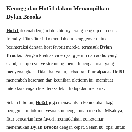
Keunggulan Hot51 dalam Menampilkan
Dylan Brooks
Hot51
dikenal dengan fitur-fiturnya yang lengkap dan user-
friendly. Fitur-fitur ini memudahkan penggemar untuk
berinteraksi dengan host favorit mereka, termasuk
Dylan
Brooks
. Dengan kualitas video yang jernih dan audio yang
stabil, setiap sesi live streaming menjadi pengalaman yang
menyenangkan. Tidak hanya itu, kehadiran fitur
alpacas Hot51
menambah keseruan dan keunikan platform ini, membuat
interaksi dengan host terasa lebih hidup dan menarik.
Selain hiburan,
Hot51
juga menawarkan kemudahan bagi
pengguna untuk menyesuaikan pengalaman mereka. Misalnya,
fitur pencarian host favorit memudahkan penggemar
menemukan
Dylan Brooks
dengan cepat. Selain itu, opsi untuk