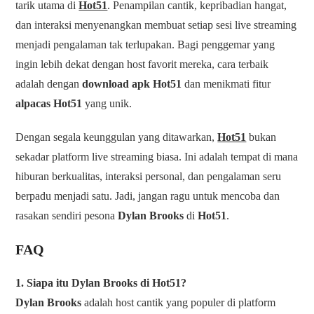
tarik utama di
Hot51
. Penampilan cantik, kepribadian hangat,
dan interaksi menyenangkan membuat setiap sesi live streaming
menjadi pengalaman tak terlupakan. Bagi penggemar yang
ingin lebih dekat dengan host favorit mereka, cara terbaik
adalah dengan
download apk Hot51
dan menikmati fitur
alpacas Hot51
yang unik.
Dengan segala keunggulan yang ditawarkan,
Hot51
bukan
sekadar platform live streaming biasa. Ini adalah tempat di mana
hiburan berkualitas, interaksi personal, dan pengalaman seru
berpadu menjadi satu. Jadi, jangan ragu untuk mencoba dan
rasakan sendiri pesona
Dylan Brooks
di
Hot51
.
FAQ
1. Siapa itu Dylan Brooks di Hot51?
Dylan Brooks
adalah host cantik yang populer di platform