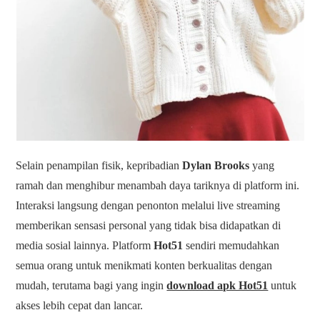
Selain penampilan fisik, kepribadian
Dylan Brooks
yang
ramah dan menghibur menambah daya tariknya di platform ini.
Interaksi langsung dengan penonton melalui live streaming
memberikan sensasi personal yang tidak bisa didapatkan di
media sosial lainnya. Platform
Hot51
sendiri memudahkan
semua orang untuk menikmati konten berkualitas dengan
mudah, terutama bagi yang ingin
download apk Hot51
untuk
akses lebih cepat dan lancar.