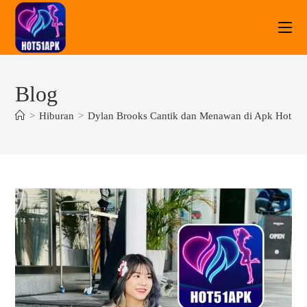
Blog
>
Hiburan
>
Dylan Brooks Cantik dan Menawan di Apk Hot51