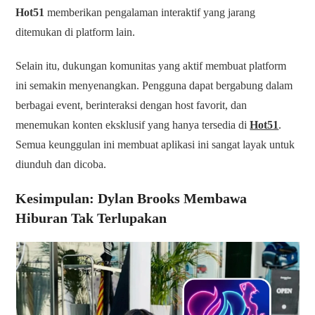
Hot51
memberikan pengalaman interaktif yang jarang
ditemukan di platform lain.
Selain itu, dukungan komunitas yang aktif membuat platform
ini semakin menyenangkan. Pengguna dapat bergabung dalam
berbagai event, berinteraksi dengan host favorit, dan
menemukan konten eksklusif yang hanya tersedia di
Hot51
.
Semua keunggulan ini membuat aplikasi ini sangat layak untuk
diunduh dan dicoba.
Kesimpulan: Dylan Brooks Membawa
Hiburan Tak Terlupakan