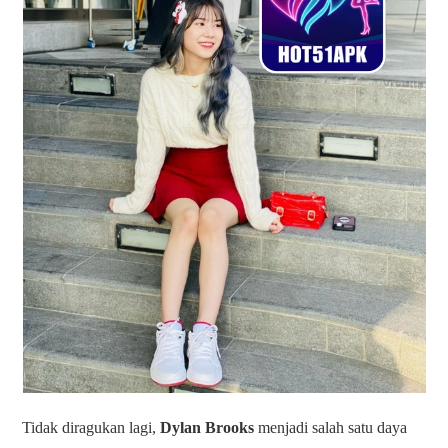
Tidak diragukan lagi,
Dylan Brooks
menjadi salah satu daya