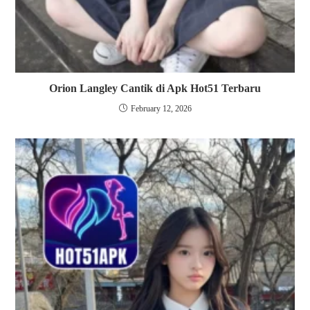
Orion Langley Cantik di Apk Hot51 Terbaru
February 12, 2026