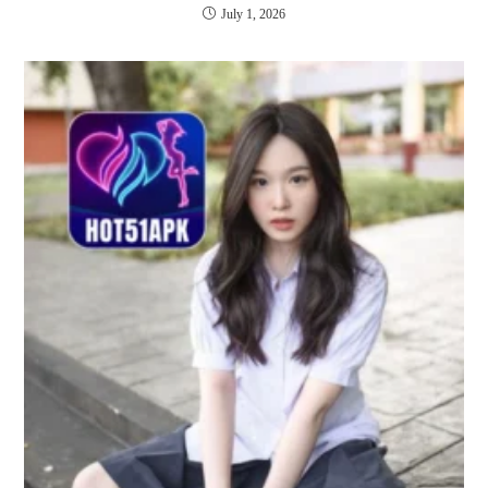
July 1, 2026