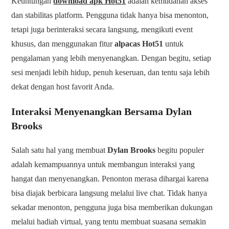
Keuntungan
download apk Hot51
adalah kemudahan akses
dan stabilitas platform. Pengguna tidak hanya bisa menonton,
tetapi juga berinteraksi secara langsung, mengikuti event
khusus, dan menggunakan fitur
alpacas Hot51
untuk
pengalaman yang lebih menyenangkan. Dengan begitu, setiap
sesi menjadi lebih hidup, penuh keseruan, dan tentu saja lebih
dekat dengan host favorit Anda.
Interaksi Menyenangkan Bersama Dylan
Brooks
Salah satu hal yang membuat
Dylan Brooks
begitu populer
adalah kemampuannya untuk membangun interaksi yang
hangat dan menyenangkan. Penonton merasa dihargai karena
bisa diajak berbicara langsung melalui live chat. Tidak hanya
sekadar menonton, pengguna juga bisa memberikan dukungan
melalui hadiah virtual, yang tentu membuat suasana semakin