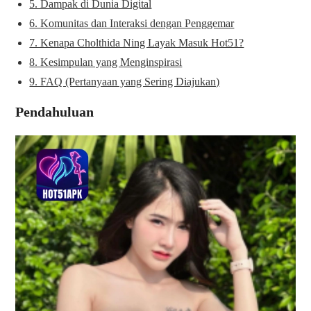
5. Dampak di Dunia Digital
6. Komunitas dan Interaksi dengan Penggemar
7. Kenapa Cholthida Ning Layak Masuk Hot51?
8. Kesimpulan yang Menginspirasi
9. FAQ (Pertanyaan yang Sering Diajukan)
Pendahuluan