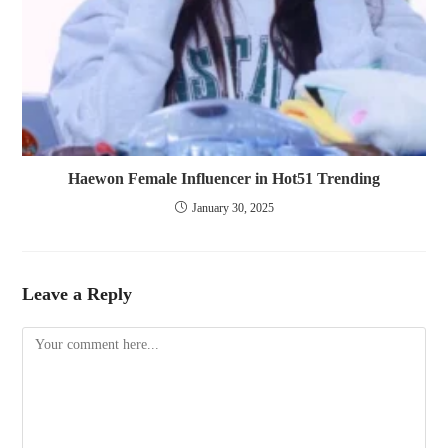
Haewon Female Influencer in Hot51 Trending
January 30, 2025
Leave a Reply