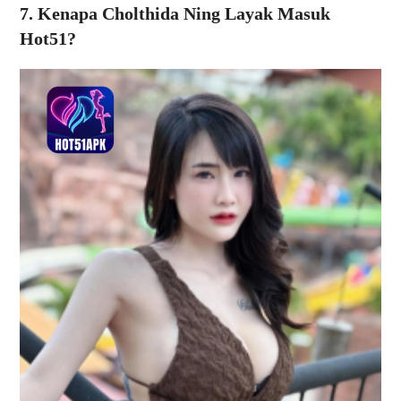
7. Kenapa Cholthida Ning Layak Masuk
Hot51?