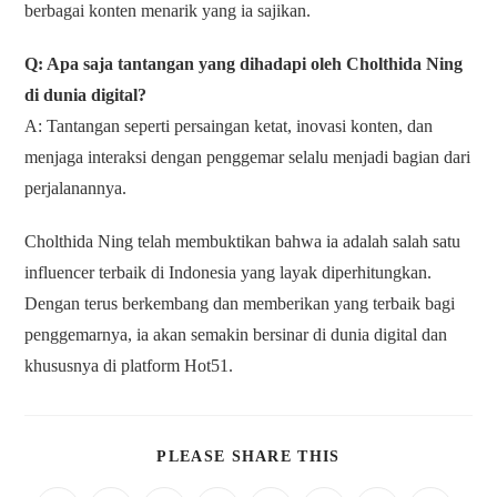
berbagai konten menarik yang ia sajikan.
Q: Apa saja tantangan yang dihadapi oleh Cholthida Ning
di dunia digital?
A: Tantangan seperti persaingan ketat, inovasi konten, dan
menjaga interaksi dengan penggemar selalu menjadi bagian dari
perjalanannya.
Cholthida Ning telah membuktikan bahwa ia adalah salah satu
influencer terbaik di Indonesia yang layak diperhitungkan.
Dengan terus berkembang dan memberikan yang terbaik bagi
penggemarnya, ia akan semakin bersinar di dunia digital dan
khususnya di platform Hot51.
PLEASE SHARE THIS