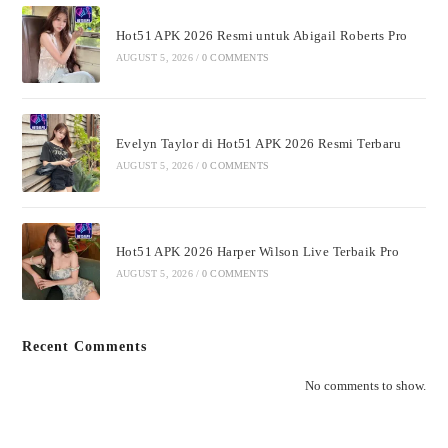
Hot51 APK 2026 Resmi untuk Abigail Roberts Pro
AUGUST 5, 2026
/
0 COMMENTS
Evelyn Taylor di Hot51 APK 2026 Resmi Terbaru
AUGUST 5, 2026
/
0 COMMENTS
Hot51 APK 2026 Harper Wilson Live Terbaik Pro
AUGUST 5, 2026
/
0 COMMENTS
Recent Comments
No comments to show.