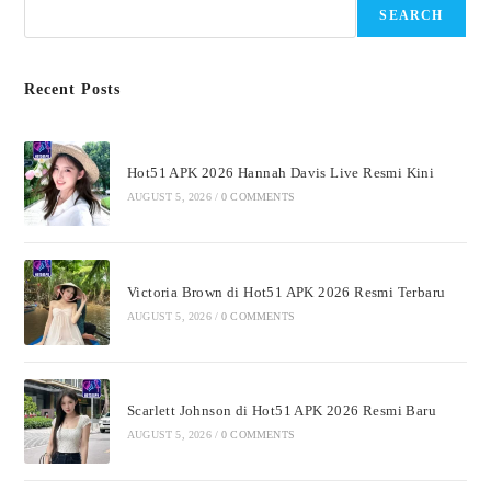
SEARCH
Recent Posts
Hot51 APK 2026 Hannah Davis Live Resmi Kini
AUGUST 5, 2026
/
0 COMMENTS
Victoria Brown di Hot51 APK 2026 Resmi Terbaru
AUGUST 5, 2026
/
0 COMMENTS
Scarlett Johnson di Hot51 APK 2026 Resmi Baru
AUGUST 5, 2026
/
0 COMMENTS