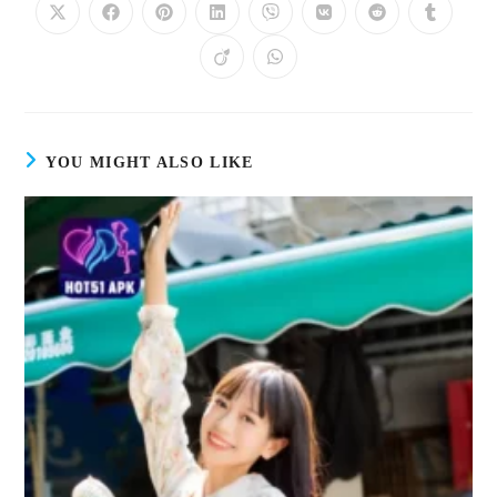
YOU MIGHT ALSO LIKE