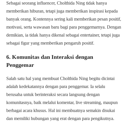
Sebagai seorang influencer, Cholthida Ning tidak hanya
memberikan hiburan, tetapi juga memberikan inspirasi kepada
banyak orang. Kontennya sering kali memberikan pesan positif,
motivasi, serta wawasan baru bagi para penggemarnya. Dengan
demikian, ia tidak hanya dikenal sebagai entertainer, tetapi juga
sebagai figur yang memberikan pengaruh positif.
6. Komunitas dan Interaksi dengan
Penggemar
Salah satu hal yang membuat Cholthida Ning begitu dicintai
adalah kedekatannya dengan para penggemar. Ia selalu
berusaha untuk berinteraksi secara langsung dengan
komunitasnya, baik melalui komentar, live streaming, maupun
berbagai acara khusus. Hal ini membuatnya semakin disukai
dan memiliki hubungan yang erat dengan para pengikutnya.